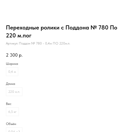
Переходные ролики с Поддона № 780 По
220 м.пог
Артикул:
Поддон № 780 - 0,4м ПО 220м.п.
2 300
р.
Ширина
0,4 м
Длина
220 м.п.
Вес
6,5 кг
Объём
0,04 м3