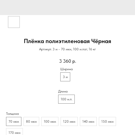
Плёнка полиэтиленовая Чёрная
Артикул:
3 м - 70 мкм, 100 м.пог; 16 кг
3 360
р.
Ширина
3 м
Длина
100 м.п.
Толщина
70 мкм
80 мкм
100 мкм
120 мкм
140 мкм
150 мкм
170 мкм