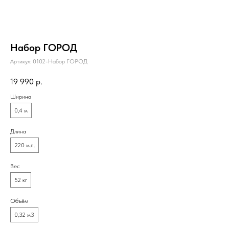
Набор ГОРОД
Артикул:
0102-Набор ГОРОД
19 990
р.
Ширина
0,4 м
Длина
220 м.п.
Вес
52 кг
Объём
0,32 м3